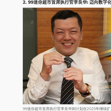
2. 99迷你超市首席执行官李良华: 迈向数
99迷你超市首席执行官李良华则计划在2025年继续