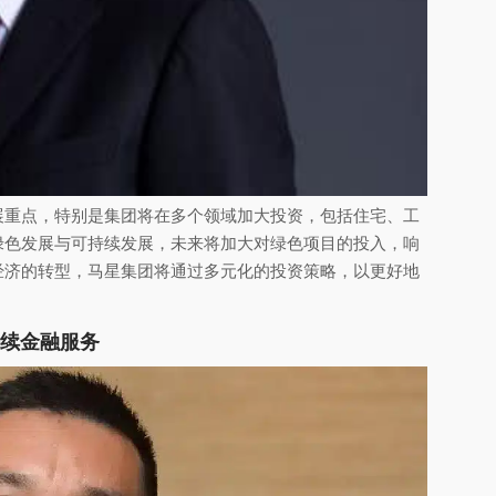
展重点，特别是集团将在多个领域加大投资，包括住宅、工
绿色发展与可持续发展，未来将加大对绿色项目的投入，响
经济的转型，马星集团将通过多元化的投资策略，以更好地
持续金融服务