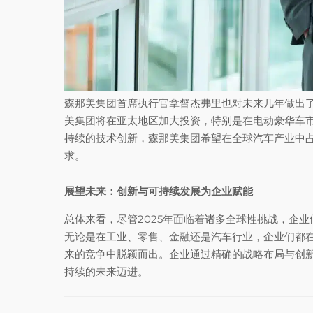
森那美集团首席执行官拿督杰弗里也对未来几年做出
美集团将在亚太地区加大投资，特别是在电动豪华车
持续的技术创新，森那美集团希望在全球汽车产业中
求。
展望未来：创新与可持续发展为企业赋能
总体来看，尽管2025年面临着诸多全球性挑战，企
无论是在工业、零售、金融还是汽车行业，企业们都
来的竞争中脱颖而出。企业通过精确的战略布局与创
持续的未来迈进。