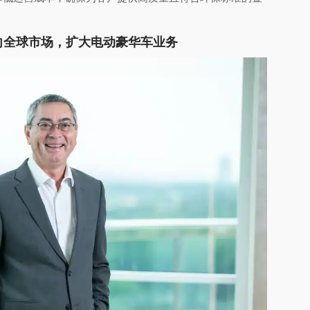
迈向全球市场，扩大电动豪华车业务