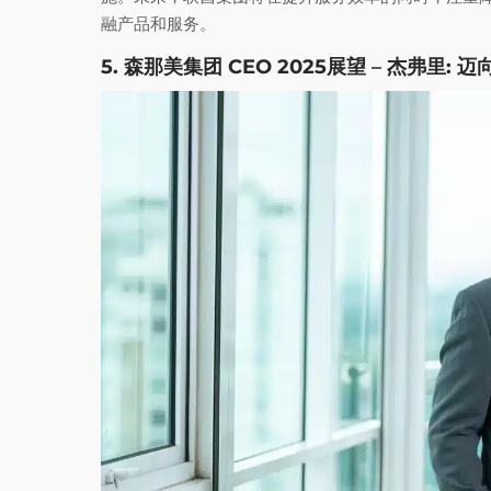
融产品和服务。
5. 森那美集团 CEO 2025展望
–
杰弗里: 