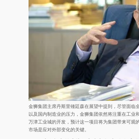
金狮集团主席丹斯里锺廷森在展望中提到，尽管面临
以及国内制造业的压力，金狮集团依然将注重在工业
万津工业城的开发，预计这一项目将为集团带来可观
市场是应对外部变化的关键。