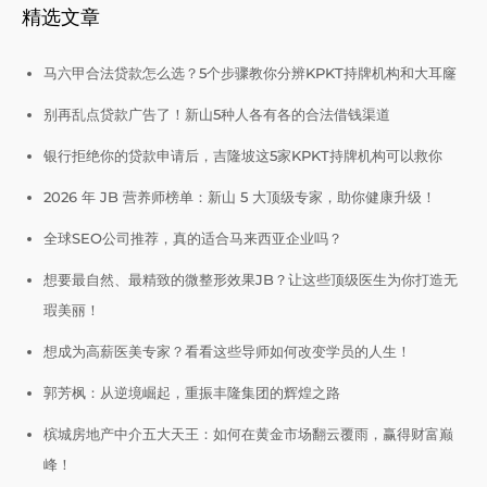
精选文章
马六甲合法贷款怎么选？5个步骤教你分辨KPKT持牌机构和大耳窿
别再乱点贷款广告了！新山5种人各有各的合法借钱渠道
银行拒绝你的贷款申请后，吉隆坡这5家KPKT持牌机构可以救你
2026 年 JB 营养师榜单：新山 5 大顶级专家，助你健康升级！
全球SEO公司推荐，真的适合马来西亚企业吗？
想要最自然、最精致的微整形效果JB？让这些顶级医生为你打造无
瑕美丽！
想成为高薪医美专家？看看这些导师如何改变学员的人生！
郭芳枫：从逆境崛起，重振丰隆集团的辉煌之路
槟城房地产中介五大天王：如何在黄金市场翻云覆雨，赢得财富巅
峰！