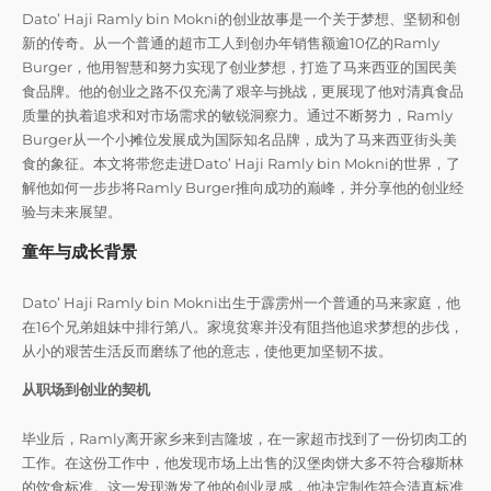
Dato’ Haji Ramly bin Mokni的创业故事是一个关于梦想、坚韧和创
新的传奇。从一个普通的超市工人到创办年销售额逾10亿的Ramly
Burger，他用智慧和努力实现了创业梦想，打造了马来西亚的国民美
食品牌。他的创业之路不仅充满了艰辛与挑战，更展现了他对清真食品
质量的执着追求和对市场需求的敏锐洞察力。通过不断努力，Ramly
Burger从一个小摊位发展成为国际知名品牌，成为了马来西亚街头美
食的象征。本文将带您走进Dato’ Haji Ramly bin Mokni的世界，了
解他如何一步步将Ramly Burger推向成功的巅峰，并分享他的创业经
验与未来展望。
童年与成长背景
Dato’ Haji Ramly bin Mokni出生于霹雳州一个普通的马来家庭，他
在16个兄弟姐妹中排行第八。家境贫寒并没有阻挡他追求梦想的步伐，
从小的艰苦生活反而磨练了他的意志，使他更加坚韧不拔。
从职场到创业的契机
毕业后，Ramly离开家乡来到吉隆坡，在一家超市找到了一份切肉工的
工作。在这份工作中，他发现市场上出售的汉堡肉饼大多不符合穆斯林
的饮食标准。这一发现激发了他的创业灵感，他决定制作符合清真标准