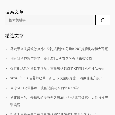
搜索文章
Search
精选文章
马六甲合法贷款怎么选？5个步骤教你分辨KPKT持牌机构和大耳窿
别再乱点贷款广告了！新山5种人各有各的合法借钱渠道
银行拒绝你的贷款申请后，吉隆坡这5家KPKT持牌机构可以救你
2026 年 JB 营养师榜单：新山 5 大顶级专家，助你健康升级！
全球SEO公司推荐，真的适合马来西亚企业吗？
想要最自然、最精致的微整形效果JB？让这些顶级医生为你打造无
瑕美丽！
想成为高薪医美专家？看看这些导师如何改变学员的人生！