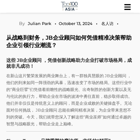
Skip
探索行业趋势与市场前景
Top 100 Asia
to
content
By
Julian Park
October 13, 2024
名人访
从战略到财务，JB企业顾问如何凭借精准决策帮助
企业引领行业潮流？
这些 JB企业顾问 ，凭借创新战略助力企业打破市场格局，成
就非凡成功！
在新山这片繁荣发展的商业舞台上，有一群独具慧眼的 JB企业顾问 ，
他们的到来如同一阵强劲的风暴，迅速改变了市场的格局。这些行业中
的“商业巨擘”们凭借着前瞻性的战略眼光、出奇制胜的创新方案以及无
与伦比的执行力，帮助企业在市场的波涛中勇往直前，稳步取得成功。
他们并非仅仅是传统意义上的顾问，而是企业成败的关键操盘手。无论
面对任何挑战， JB企业顾问 总能在瞬间精准决策，为企业带来意想不
到的突破。今天，我们就带您深入了解这些“商业巫师”如何通过卓越的
智慧与战略眼光，帮助企业走上巅峰。