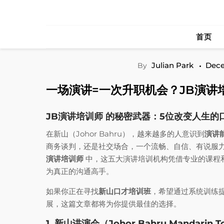
Skip
to
content
首页
Julian Park
Dece
By
一场演讲=一次升职机会？JB演讲
JB演讲培训师 的秘密武器：5位改变人生的
在新山（Johor Bahru），越来越多的人意识到
演讲
商务谈判，还是社交场合，一个流畅、自信、有说服
演讲培训师
中，这五大演讲培训机构凭借专业的课程
为真正的沟通高手。
如果你正在寻找
新山口才培训班
，希望通过系统训练
展，这篇文章都将为你提供最佳的选择。
1. 新山讲演会（Johor Bahru Mandarin To