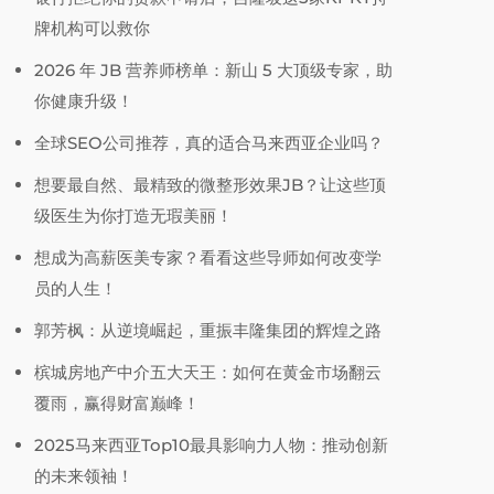
牌机构可以救你
2026 年 JB 营养师榜单：新山 5 大顶级专家，助
你健康升级！
全球SEO公司推荐，真的适合马来西亚企业吗？
想要最自然、最精致的微整形效果JB？让这些顶
级医生为你打造无瑕美丽！
想成为高薪医美专家？看看这些导师如何改变学
员的人生！
郭芳枫：从逆境崛起，重振丰隆集团的辉煌之路
槟城房地产中介五大天王：如何在黄金市场翻云
覆雨，赢得财富巅峰！
2025马来西亚Top10最具影响力人物：推动创新
的未来领袖！