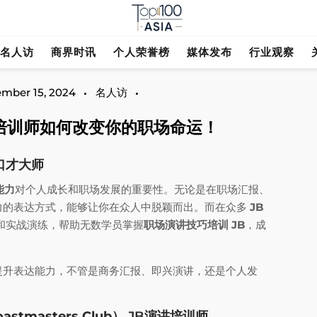
探索行业趋势与市场前景
Top 100 As
名人访
商界时讯
个人荣誉榜
媒体发布
行业观察
mber 15, 2024
名人访
培训师如何改变你的职场命运！
口才大师
能力
对个人成长和职场发展的重要性。无论是在职场汇报、
力的表达方式，能够让你在众人中脱颖而出。而在众多
JB
和实战演练，帮助无数学员掌握
职场演讲技巧培训 JB
，成
提升表达能力，不管是商务汇报、即兴演讲，还是个人发
astmasters Club）
JB演讲培训师