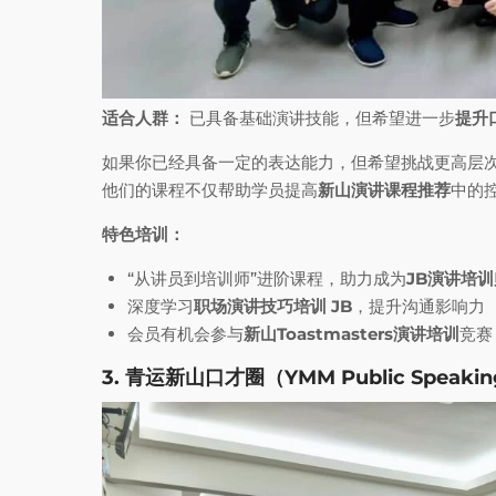
适合人群：
已具备基础演讲技能，但希望进一步
提升
如果你已经具备一定的表达能力，但希望挑战更高层
他们的课程不仅帮助学员提高
新山演讲课程推荐
中的
特色培训：
“从讲员到培训师”进阶课程，助力成为
JB演讲培训
深度学习
职场演讲技巧培训 JB
，提升沟通影响力
会员有机会参与
新山Toastmasters演讲培训
竞赛
3. 青运新山口才圈（YMM Public Speaking