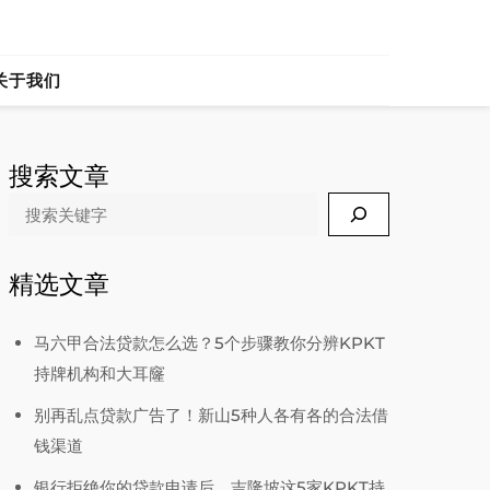
ia
关于我们
搜索文章
Search
精选文章
马六甲合法贷款怎么选？5个步骤教你分辨KPKT
持牌机构和大耳窿
别再乱点贷款广告了！新山5种人各有各的合法借
钱渠道
银行拒绝你的贷款申请后，吉隆坡这5家KPKT持