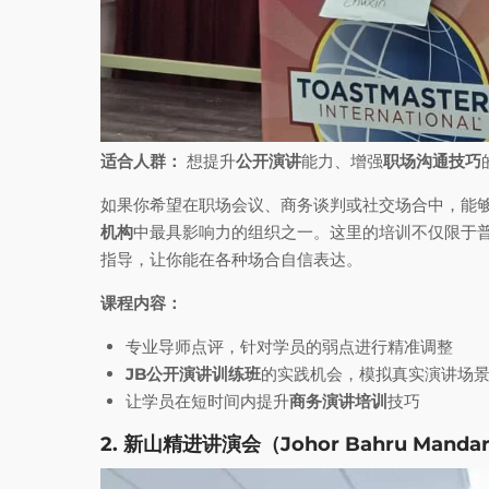
适合人群：
想提升
公开演讲
能力、增强
职场沟通技巧
如果你希望在职场会议、商务谈判或社交场合中，能
机构
中最具影响力的组织之一。这里的培训不仅限于
指导，让你能在各种场合自信表达。
课程内容：
专业导师点评，针对学员的弱点进行精准调整
JB公开演讲训练班
的实践机会，模拟真实演讲场
让学员在短时间内提升
商务演讲培训
技巧
2. 新山精进讲演会（Johor Bahru Mandarin