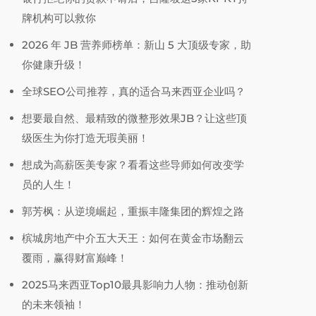
牌机构可以救你
2026 年 JB 营养师榜单：新山 5 大顶级专家，助
你健康升级！
全球SEO公司推荐，真的适合马来西亚企业吗？
想要最自然、最精致的微整形效果JB？让这些顶
级医生为你打造无瑕美丽！
想成为高薪医美专家？看看这些导师如何改变学
员的人生！
郭芳枫：从逆境崛起，重振丰隆集团的辉煌之路
槟城房地产中介五大天王：如何在黄金市场翻云
覆雨，赢得财富巅峰！
2025马来西亚Top10最具影响力人物：推动创新
的未来领袖！