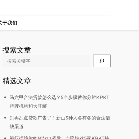
ia
关于我们
搜索文章
Search
精选文章
马六甲合法贷款怎么选？5个步骤教你分辨KPKT
持牌机构和大耳窿
别再乱点贷款广告了！新山5种人各有各的合法借
钱渠道
银行拒绝你的贷款申请后，吉隆坡这5家KPKT持