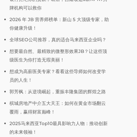
牌机构可以救你
2026 年 JB 营养师榜单：新山 5 大顶级专家，助
你健康升级！
全球SEO公司推荐，真的适合马来西亚企业吗？
想要最自然、最精致的微整形效果JB？让这些顶
级医生为你打造无瑕美丽！
想成为高薪医美专家？看看这些导师如何改变学
员的人生！
郭芳枫：从逆境崛起，重振丰隆集团的辉煌之路
槟城房地产中介五大天王：如何在黄金市场翻云
覆雨，赢得财富巅峰！
2025马来西亚Top10最具影响力人物：推动创新
的未来领袖！