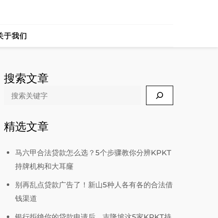
ia
关于我们
搜索文章
Search
精选文章
马六甲合法贷款怎么选？5个步骤教你分辨KPKT
持牌机构和大耳窿
别再乱点贷款广告了！新山5种人各有各的合法借
钱渠道
银行拒绝你的贷款申请后，吉隆坡这5家KPKT持