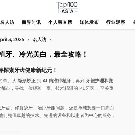
探索行业趋势与市场前景
Top 100 As
名人访
商界时讯
个人荣誉榜
媒体发布
行业观察
pril 3, 2025
名人访
、种植牙、冷光美白，最全攻略！
带你探索牙齿健康新纪元！
简单。从
隐形矫正
到
AI 精准种植牙
，再到
牙龈护理和微
都市，寻找一位经验丰富、技术精湛的 KL牙医 ，至关重
正牙齿、修复缺牙、治疗牙龈问题，还是单纯想要一口亮白
他们凭借卓越的技术、先进的设备和以患者为中心的服务，