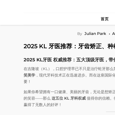
Skip
to
content
首页
Julian Park
A
By
2025 KL 牙医推荐：牙齿矫正
2025 KL牙医 权威推荐：五大顶级牙医，
在吉隆坡（KL），口腔护理早已不只是治疗蛀牙那么
笑美学
，现代牙科技术正在迅速进步。而在这座国际化
要！
如果你希望拥有一口健康、美丽的牙齿，无论是想矫
的笑容——那么
这五位 KL 牙科权威
值得你的信赖。
赢得了无数人的好评！