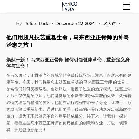
Skip
探索行业趋势与市场前景
Top 100 Asia
to
content
By
Julian Park
December 22, 2024
名人访
他们用超凡技艺重塑生命，马来西亚正骨师的神奇
治愈之旅！
焕然一新！ 马来西亚正骨师 如何引领健康革命，重新定义身
体与生命！
在马来西亚，正骨治疗的领域早已突破传统界限，迎来了前所未有的健
康革命。今天，我们将带您走进五位卓越的 马来西亚正骨师 的世界，
探索他们如何突破常规、创新疗法，颠覆了过去的治疗模式。这些正骨
大师不仅仅是治疗师，他们是健康的创新者和身体重塑的先锋！凭借着
独特的理念与精湛的技艺，他们在治疗过程中带来了奇迹，让成千上万
的患者得以重获新生。通过他们的手，传统的正骨疗法焕发出崭新的生
命力，成为了现代健康革命的重要组成部分。接下来，让我们一探究
竟，看看这些马来西亚正骨师如何用他们的创意和专业，打破一切障
碍，开启健康新纪元！